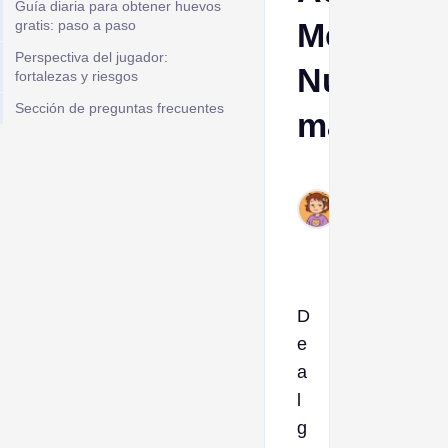
Guía diaria para obtener huevos
Me:
gratis: paso a paso
Perspectiva del jugador:
Nueva
fortalezas y riesgos
Sección de preguntas frecuentes
mascota
Ava
Nov
28,
2025
D
e
a
l
g