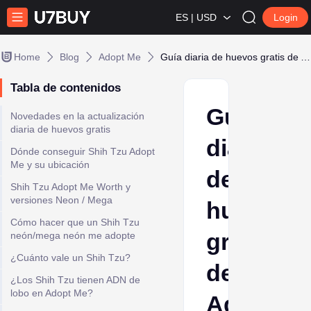
ES | USD
Login
Home
Blog
Adopt Me
Guía diaria de huevos gratis de Adopt Me: Nueva mascota
Tabla de contenidos
Guía
Novedades en la actualización
diaria de huevos gratis
diaria
Dónde conseguir Shih Tzu Adopt
Me y su ubicación
de
Shih Tzu Adopt Me Worth y
versiones Neon / Mega
huevos
Cómo hacer que un Shih Tzu
gratis
neón/mega neón me adopte
¿Cuánto vale un Shih Tzu?
de
¿Los Shih Tzu tienen ADN de
lobo en Adopt Me?
Adopt