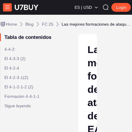
ES | USD
Login
Home
Blog
FC 25
Las mejores formaciones de ataque del EA FC 25
Tabla de contenidos
Las
4-4-2:
El 4-3-3 (2)
mejores
El 4-2-4
formacio
El 4-2-3-1(2)
de
El 4-1-2-1-2 (2)
Formación 4-4-1-1
ataque
Sigue leyendo
del
EA