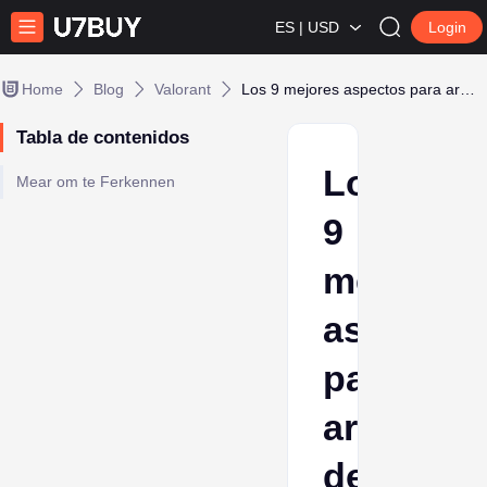
ES | USD
Login
Home
Blog
Valorant
Los 9 mejores aspectos para armas de Valorant
Tabla de contenidos
Los
Mear om te Ferkennen
9
mejores
aspectos
para
armas
de