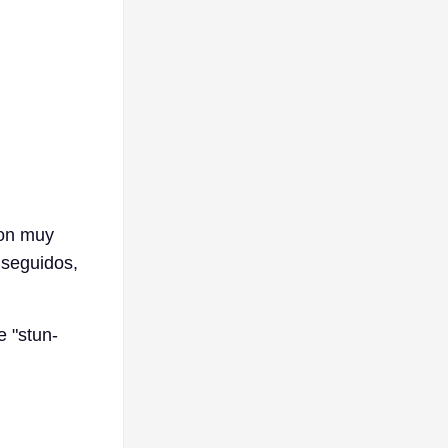
son muy
 seguidos,
e "stun-