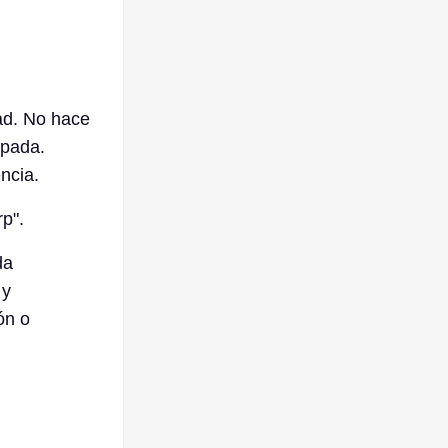
dad. No hace
spada.
ncia.
rp".
da
 y
ón o