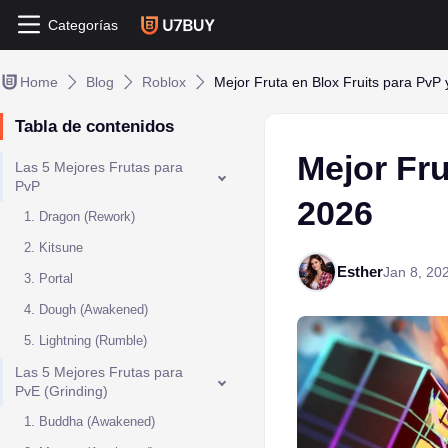
Categorías
Home
Blog
Roblox
Mejor Fruta en Blox Fruits para PvP
Tabla de contenidos
Mejor Fru
Las 5 Mejores Frutas para
PvP
2026
1. Dragon (Rework)
2. Kitsune
Esther
Jan 8, 20
3. Portal
4. Dough (Awakened)
5. Lightning (Rumble)
Las 5 Mejores Frutas para
PvE (Grinding)
1. Buddha (Awakened)