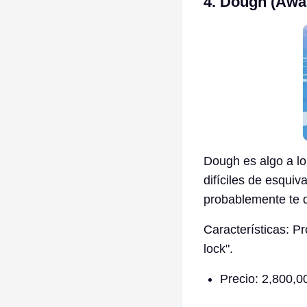
4. Dough (Awa
Dough es algo a l
difíciles de esqui
probablemente te 
Características: Pr
lock".
Precio: 2,800,0