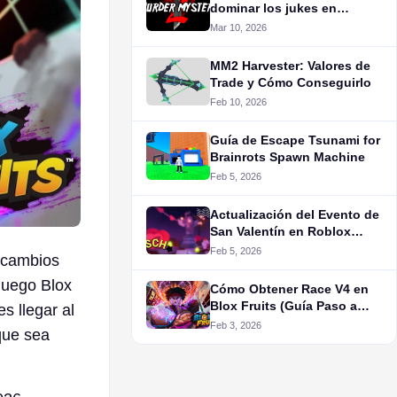
dominar los jukes en
Murder Mystery 2
Mar 10, 2026
MM2 Harvester: Valores de
Trade y Cómo Conseguirlo
Feb 10, 2026
Guía de Escape Tsunami for
Brainrots Spawn Machine
Feb 5, 2026
Actualización del Evento de
San Valentín en Roblox
Fisch: Todo lo que
Feb 5, 2026
s cambios
Sabemos Hasta Ahora
juego Blox
Cómo Obtener Race V4 en
Blox Fruits (Guía Paso a
s llegar al
Paso)
Feb 3, 2026
 que sea