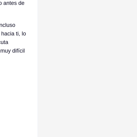
o antes de
incluso
acia ti, lo
cuta
uy difícil