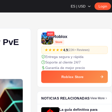
ES | USD
Login
HOT
Roblox
y PvE
Store
4.9
(22K+ Reviews)
Entrega segura y rápida
Soporte al cliente 24/7
Garantía de mejor precio
Roblox Store
NOTICIAS RELACIONADAS
View More
La guía definitiva para