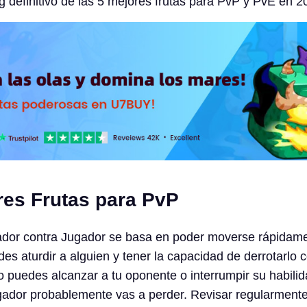
ng definitivo de las 5 mejores frutas para PvP y PvE en 2
res Frutas para PvP
gador contra Jugador se basa en poder moverse rápidam
es aturdir a alguien y tener la capacidad de derrotarlo 
no puedes alcanzar a tu oponente o interrumpir su habilid
gador probablemente vas a perder. Revisar regularment