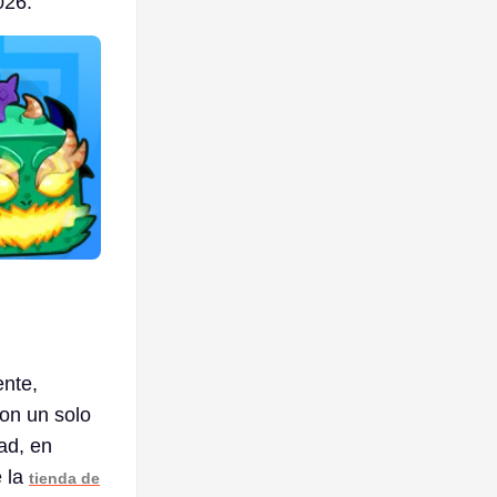
026.
ente,
con un solo
ad, en
e la
tienda de