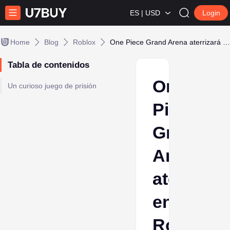
ES | USD
Login
Home
Blog
Roblox
One Piece Grand Arena aterrizará en Roblox próximamente
Tabla de contenidos
One
Un curioso juego de prisión
Piece
Grand
Arena
aterrizar
en
Roblox