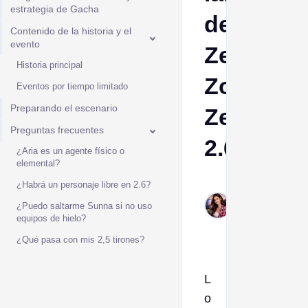
estrategia de Gacha
de
Contenido de la historia y el
evento
Zenless
Historia principal
Zone
Eventos por tiempo limitado
Preparando el escenario
Zero
Preguntas frecuentes
2.6
¿Aria es un agente físico o
elemental?
Esther
¿Habrá un personaje libre en 2.6?
Jan
¿Puedo saltarme Sunna si no uso
30,
equipos de hielo?
2026
¿Qué pasa con mis 2,5 tirones?
L
o