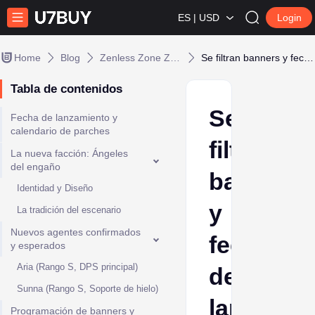
ES | USD
Login
Home
Blog
Zenless Zone Zero
Se filtran banners y fecha de lanzamiento de Zenless Zone Zero 2.6
Tabla de contenidos
Se
Fecha de lanzamiento y
calendario de parches
filtran
La nueva facción: Ángeles
del engaño
banners
Identidad y Diseño
y
La tradición del escenario
Nuevos agentes confirmados
fecha
y esperados
Aria (Rango S, DPS principal)
de
Sunna (Rango S, Soporte de hielo)
lanzamie
Programación de banners y