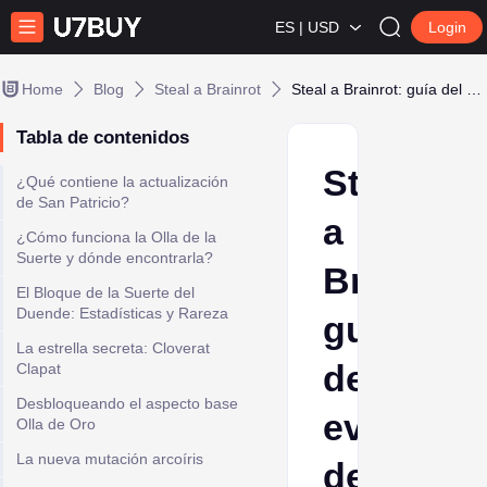
ES | USD
Login
Home
Blog
Steal a Brainrot
Steal a Brainrot: guía del evento de San Patricio — Lucky Pot y bloques
Tabla de contenidos
Steal
¿Qué contiene la actualización
de San Patricio?
a
¿Cómo funciona la Olla de la
Suerte y dónde encontrarla?
Brainrot:
El Bloque de la Suerte del
Duende: Estadísticas y Rareza
guía
La estrella secreta: Cloverat
del
Clapat
Desbloqueando el aspecto base
evento
Olla de Oro
La nueva mutación arcoíris
de