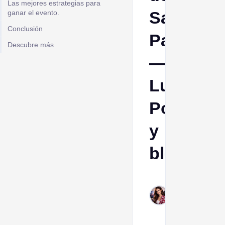
Las mejores estrategias para
San
ganar el evento.
Conclusión
Patricio
Descubre más
—
Lucky
Pot
y
bloques
Esther
Mar
17,
2026