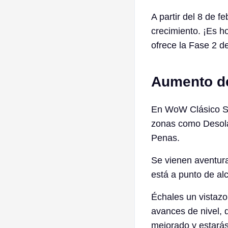
A partir del 8 de 
crecimiento. ¡Es h
ofrece la Fase 2 
Aumento de
En WoW Clásico So
zonas como Desolac
Penas.
Se vienen aventur
está a punto de al
Échales un vistazo
avances de nivel, 
mejorado y estará