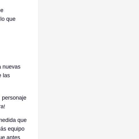
de
 lo que
a nuevas
 las
 personaje
ra!
 medida que
rás equipo
ue antes