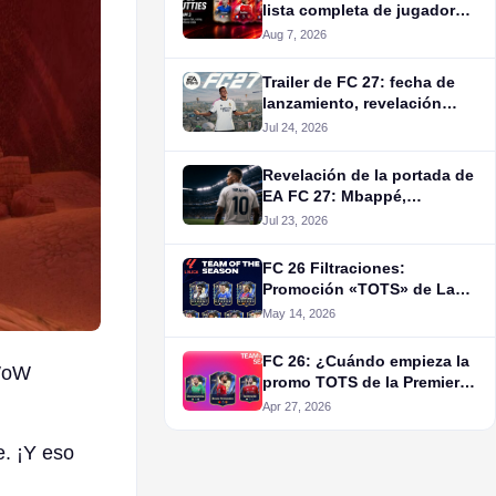
lista completa de jugadores,
valoraciones oficiales y
Aug 7, 2026
fecha de lanzamiento
Trailer de FC 27: fecha de
lanzamiento, revelación
oficial, novedades y todo lo
Jul 24, 2026
anunciado
Revelación de la portada de
EA FC 27: Mbappé,
ediciones, bonos de reserva
Jul 23, 2026
y más
FC 26 Filtraciones:
Promoción «TOTS» de La
Liga en FC 26
May 14, 2026
FC 26: ¿Cuándo empieza la
 WoW
promo TOTS de la Premier
League?
Apr 27, 2026
e. ¡Y eso