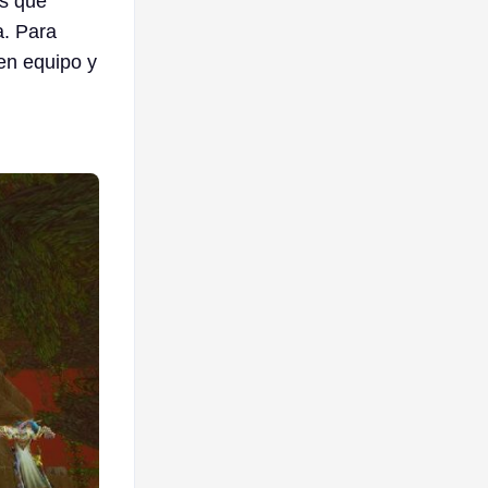
es que
a. Para
en equipo y