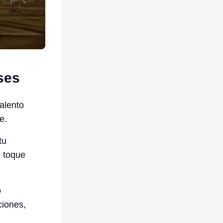
ses
alento
e.
tu
n toque
o
ciones,