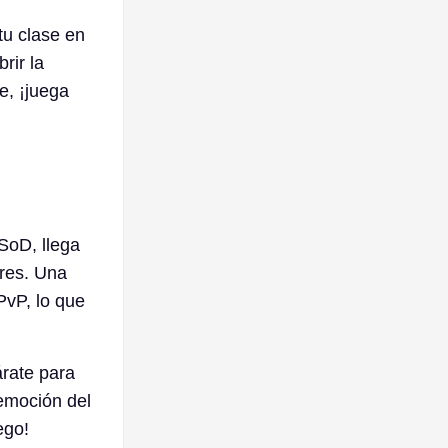
tu clase en
rir la
e, ¡juega
SoD, llega
ores. Una
PvP, lo que
árate para
 emoción del
ego!