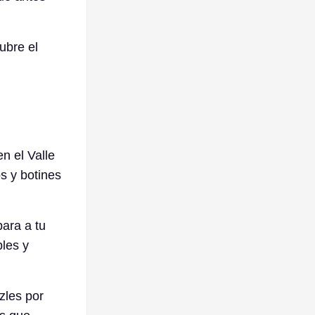
ubre el
n el Valle
os y botines
para a tu
les y
zles por