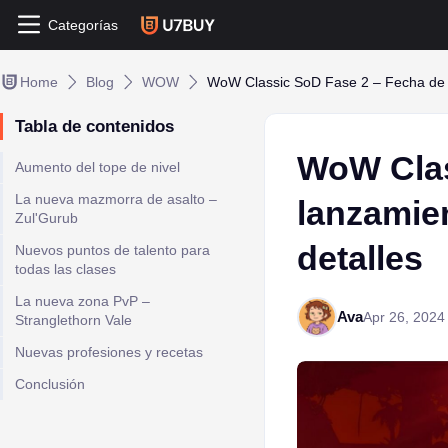
Categorías
Home
Blog
WOW
WoW Classic SoD Fase 2 – Fecha de lan
Tabla de contenidos
WoW Clas
Aumento del tope de nivel
La nueva mazmorra de asalto –
lanzamien
Zul'Gurub
detalles
Nuevos puntos de talento para
todas las clases
La nueva zona PvP –
Ava
Apr 26, 2024
Stranglethorn Vale
Nuevas profesiones y recetas
Conclusión