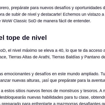
febrero, prepárate para nuevos desafíos y oportunidades 
ora de subir de nivel y destacarte! Echemos un vistazo a
de WoW Classic SoD de manera fácil de entender.
l tope de nivel
D, el nivel máximo se eleva a 40, lo que te da acceso 
e, Tierras Altas de Arathi, Tierras Baldías y Pantano de
as emocionantes y desafíos en este mundo ampliado. Tu
canzar nuevas alturas, ¡así que prepárate para la aventu
 a estos sitios nuevos llenos de monstruos y tesoros. A
desbloquearás nuevas habilidades para tu clase, obtend
s preparado para enfrentarte a mazmorras desafiantes q