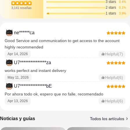
3 stars
0.4%
2 stars
0.1%
3,141 reseñas
1 stars
3.9%
ne******ca
Good Service and communication to get access to the account
highly recommended
Helpful(7)
Apr 14, 2026
U7***************za
works perfect and instant delivery
Helpful(6)
May 11, 2026
U7***************bE
Por ahora todo ok, espero que no falle, recomendado
Helpful(6)
Apr 13, 2026
Noticias y guías
Todos los artículos