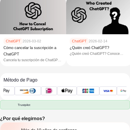
ChatGPT
2026-03-02
ChatGPT
2026-02-14
Cómo cancelar la suscripción a
¿Quién creó ChatGPT?
¿Quién creó ChatGPT? Conoce
ChatGPT
OpenAI, Sam Altman, Ilya Sutskever y
Cancela tu suscripción de ChatGPT
la tecnología detrás de su
en web, iOS o Android en pocos
lanzamiento público en 2022.
pasos. Evita cargos extra, revisa las
fechas de facturación y consulta las
Método de Pago
FAQs.
Trustpilot
¿Por qué elegirnos?