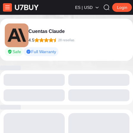
ES | USD
Login
Cuentas Claude
4.5
28 reseñas
Safe
Full Warranty