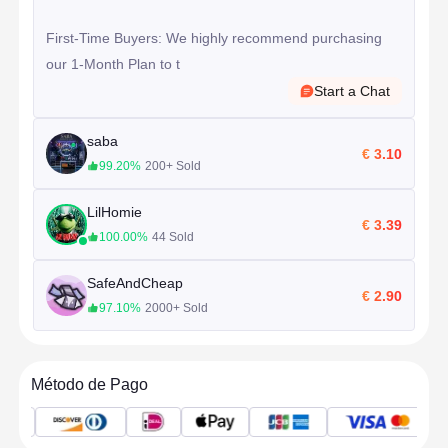
First-Time Buyers: We highly recommend purchasing 
our 1-Month Plan to t
Start a Chat
saba
€ 3.10
99.20%
200+ Sold
LilHomie
€ 3.39
100.00%
44 Sold
SafeAndCheap
€ 2.90
97.10%
2000+ Sold
Método de Pago