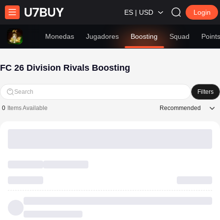
ES | USD
Login
Monedas
Jugadores
Boosting
Squad
Point
FC 26 Division Rivals Boosting
Search
Filters
Recommended
0
Items Available