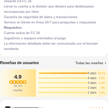
rewards EA FC 26
Llevar tu cuenta a la división que desees para desbloquear
recompensas por hitos
Garantía de seguridad de datos y transacciones
Servicio al cliente en línea 24/7 para preguntas y respuestas
Requisitos
Cuenta activa de FC 26
Jugadores o equipos orientados al juego
La información detallada debe ser comunicada con el booster
excelente
Reseñas de usuarios
Todas las reseñas
5 stars
99.7%
4.9
4 stars
0.2%
3 stars
0.1%
25,714
2 stars
0%
reseñas
1 stars
0.1%