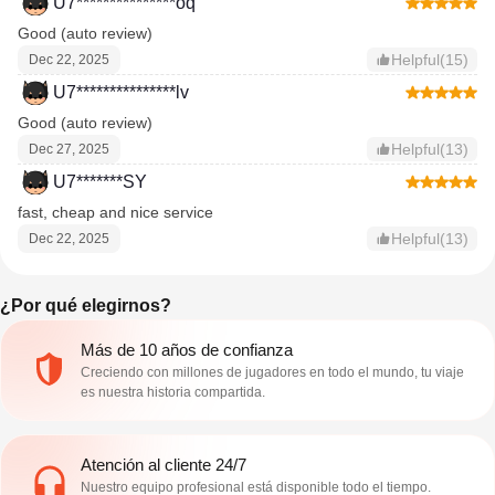
U7***************oq
Good (auto review)
Helpful(15)
Dec 22, 2025
U7***************lv
Good (auto review)
Helpful(13)
Dec 27, 2025
U7*******SY
fast, cheap and nice service
Helpful(13)
Dec 22, 2025
¿Por qué elegirnos?
Más de 10 años de confianza
Creciendo con millones de jugadores en todo el mundo, tu viaje
es nuestra historia compartida.
Atención al cliente 24/7
Nuestro equipo profesional está disponible todo el tiempo.