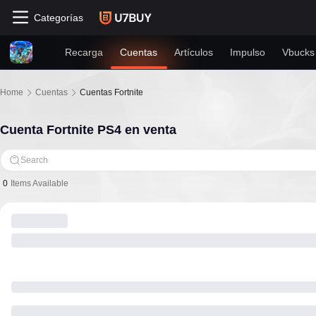
Categorías
Recarga
Cuentas
Artículos
Impulso
Vbucks
Home
Cuentas
Cuentas Fortnite
Cuenta Fortnite PS4 en venta
Search
0
Items Available