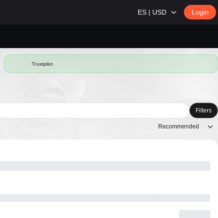
ES | USD
Login
Trustpilot
Filters
Recommended