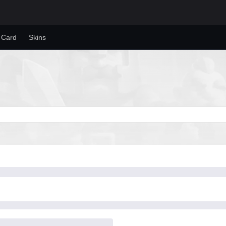
 Card
Skins