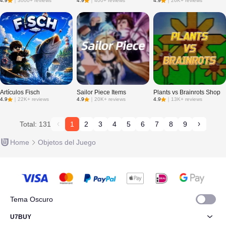
4.9
｜
3000+ reviews
4.9
｜
400+ reviews
4.9
｜
26K+ reviews
Artículos Fisch
Sailor Piece Items
Plants vs Brainrots Shop
4.9
｜
22K+ reviews
4.9
｜
20K+ reviews
4.9
｜
13K+ reviews
Total: 131
1
2
3
4
5
6
7
8
9
Home
Objetos del Juego
Tema Oscuro
U7BUY