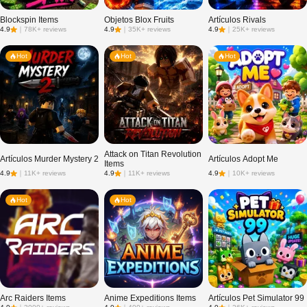
Blockspin Items
Objetos Blox Fruits
Artículos Rivals
4.9
｜
78K+ reviews
4.9
｜
35K+ reviews
4.9
｜
25K+ reviews
Hot
Hot
Hot
Attack on Titan Revolution
Artículos Murder Mystery 2
Artículos Adopt Me
Items
4.9
｜
11K+ reviews
4.9
｜
11K+ reviews
4.9
｜
10K+ reviews
Hot
Hot
Arc Raiders Items
Anime Expeditions Items
Artículos Pet Simulator 99