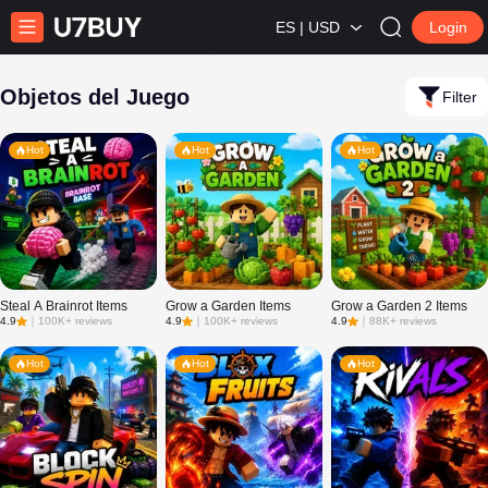
ES | USD
Login
Objetos del Juego
Filter
Hot
Hot
Hot
Steal A Brainrot Items
Grow a Garden Items
Grow a Garden 2 Items
4.9
｜
100K+ reviews
4.9
｜
100K+ reviews
4.9
｜
88K+ reviews
Hot
Hot
Hot