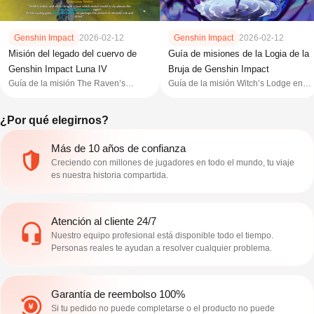
Genshin Impact
2026-02-12
Genshin Impact
2026-02-12
Misión del legado del cuervo de
Guía de misiones de la Logia de la
Genshin Impact Luna IV
Bruja de Genshin Impact
Guía de la misión The Raven’s
Guía de la misión Witch’s Lodge en
Legacy en Genshin Impact Luna IV:
Genshin Impact Luna IV: desbloquea
desbloquéala, resuelve los acertijos
el lugar, resuelve el rompecabezas
¿Por qué elegirnos?
de monedas de hierro, abre puertas
de la escultura, encuentra los
ocultas y reclama el tesoro de Reed
objetivos de Nicole y abre el Garden
Miller.
Meeting Point.
Más de 10 años de confianza
Creciendo con millones de jugadores en todo el mundo, tu viaje
es nuestra historia compartida.
Atención al cliente 24/7
Nuestro equipo profesional está disponible todo el tiempo.
Personas reales te ayudan a resolver cualquier problema.
Garantía de reembolso 100%
Si tu pedido no puede completarse o el producto no puede