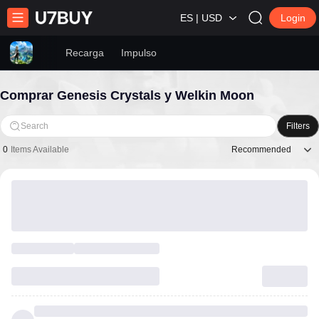
ES | USD
Login
Recarga
Impulso
Comprar Genesis Crystals y Welkin Moon
Search
Filters
Recommended
0
Items Available