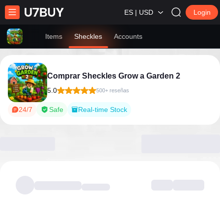
ES | USD
Login
Items
Sheckles
Accounts
Comprar Sheckles Grow a Garden 2
5.0
500+ reseñas
24/7
Safe
Real-time Stock