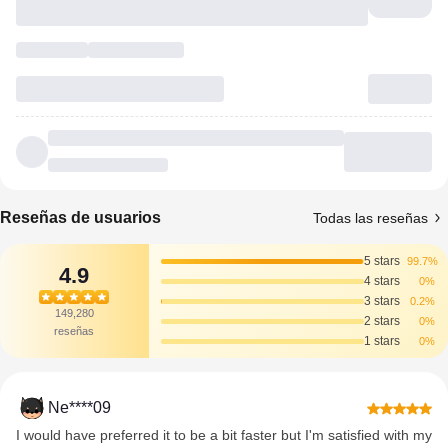
Reseñas de usuarios
Todas las reseñas
5 stars
99.7%
4.9
4 stars
0%
3 stars
0.2%
149,280
2 stars
0%
reseñas
1 stars
0%
Ne****09
I would have preferred it to be a bit faster but I'm satisfied with my