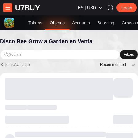
ES | USD
Login
Tokens
Objetos
Accounts
Boosting
Grow a 
Disco Bee Grow a Garden en Venta
Search
Filters
Recommended
0
Items Available