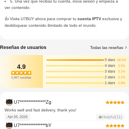
5. Una vez que recibas tu cuenta, inicia sesión y empieza a
ver contenido.
👍 Visita U7BUY ahora para comprar tu
cuenta IPTV
exclusiva y
desbloquear contenido ilimitado de todo el mundo.
Reseñas de usuarios
Todas las reseñas
5 stars
98.5%
4.9
4 stars
0.5%
3 stars
0.1%
2 stars
0.1%
5,967 reseñas
1 stars
0.9%
U7***************Zg
Works well and fast delivery, thank you!
Helpful(11)
Apr 05, 2026
U7***************bY