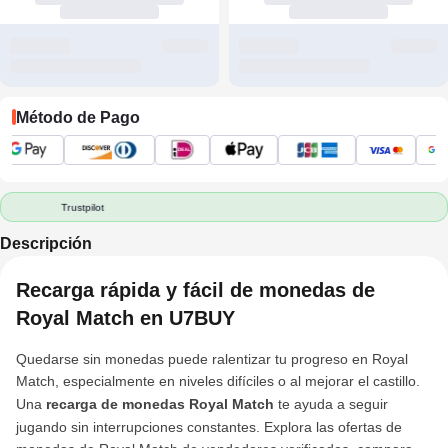
Método de Pago
Trustpilot
Descripción
Recarga rápida y fácil de monedas de
Royal Match en U7BUY
Quedarse sin monedas puede ralentizar tu progreso en Royal
Match, especialmente en niveles difíciles o al mejorar el castillo.
Una
recarga de monedas Royal Match
te ayuda a seguir
jugando sin interrupciones constantes. Explora las ofertas de