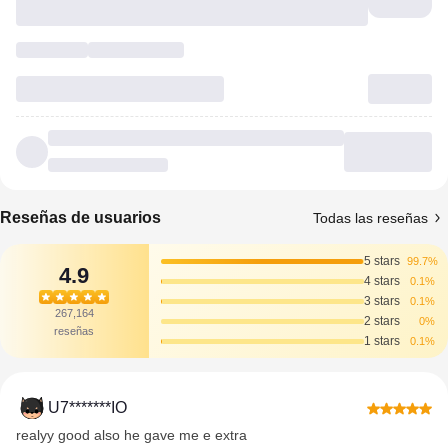
Reseñas de usuarios
Todas las reseñas
5 stars
99.7%
4.9
4 stars
0.1%
3 stars
0.1%
267,164
2 stars
0%
reseñas
1 stars
0.1%
U7*******IO
realyy good also he gave me e extra