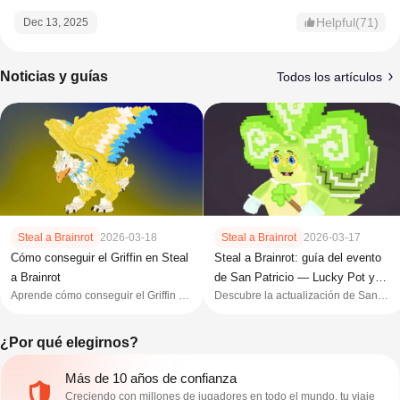
Helpful(71)
Dec 13, 2025
Noticias y guías
Todos los artículos
Steal a Brainrot
2026-03-18
Steal a Brainrot
2026-03-17
Cómo conseguir el Griffin en Steal
Steal a Brainrot: guía del evento
a Brainrot
de San Patricio — Lucky Pot y
Aprende cómo conseguir el Griffin en
Descubre la actualización de San
bloques
Steal a Brainrot, sus estadísticas, su
Patricio 2026 de Steal a Brainrot, con
tasa de obtención y los mejores
Lucky Pot, Leprechaun Lucky Block,
¿Por qué elegirnos?
métodos para obtener este poderoso
Rainbow Mutation y unidades raras.
brainrot Secreto.
Más de 10 años de confianza
Creciendo con millones de jugadores en todo el mundo, tu viaje