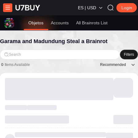
ES | USD
Login
Objetos
Accounts
All Brainrots List
Garama and Madundung Steal a Brainrot
Search
Filters
Recommended
0
Items Available