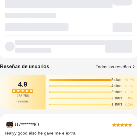
Reseñas de usuarios
Todas las reseñas
5 stars
99.7%
4.9
4 stars
0.1%
3 stars
0.1%
268,758
2 stars
0%
reseñas
1 stars
0.1%
U7*******IO
realyy good also he gave me e extra