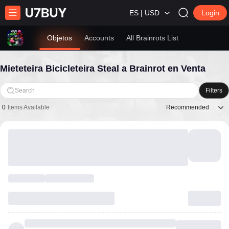
ES | USD
Login
Objetos
Accounts
All Brainrots List
Mieteteira Bicicleteira Steal a Brainrot en Venta
Search
Filters
Recommended
0
Items Available