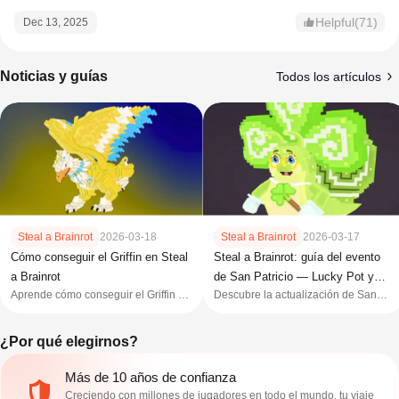
Helpful(71)
Dec 13, 2025
Noticias y guías
Todos los artículos
Steal a Brainrot
2026-03-18
Steal a Brainrot
2026-03-17
Cómo conseguir el Griffin en Steal
Steal a Brainrot: guía del evento
a Brainrot
de San Patricio — Lucky Pot y
Aprende cómo conseguir el Griffin en
Descubre la actualización de San
bloques
Steal a Brainrot, sus estadísticas, su
Patricio 2026 de Steal a Brainrot, con
tasa de obtención y los mejores
Lucky Pot, Leprechaun Lucky Block,
¿Por qué elegirnos?
métodos para obtener este poderoso
Rainbow Mutation y unidades raras.
brainrot Secreto.
Más de 10 años de confianza
Creciendo con millones de jugadores en todo el mundo, tu viaje