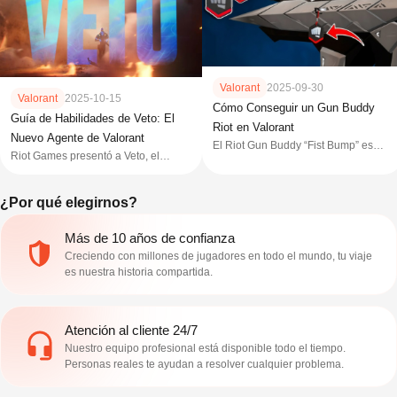
Valorant
2025-09-30
Valorant
2025-10-15
Cómo Conseguir un Gun Buddy
Guía de Habilidades de Veto: El
Riot en Valorant
Nuevo Agente de Valorant
El Riot Gun Buddy “Fist Bump” es
Riot Games presentó a Veto, el
uno de los cosméticos más raros de
agente n.º 28 de Valorant, durante la
Valorant. Descubre cómo conseguirlo
gran final del VALORANT Champions
en nuestra guía completa.
¿Por qué elegirnos?
2025 en París. Te contamos todo
sobre este nuevo agente.
Más de 10 años de confianza
Creciendo con millones de jugadores en todo el mundo, tu viaje
es nuestra historia compartida.
Atención al cliente 24/7
Nuestro equipo profesional está disponible todo el tiempo.
Personas reales te ayudan a resolver cualquier problema.