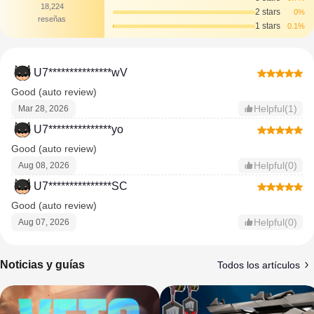
18,224
2 stars
0%
reseñas
1 stars
0.1%
U7***************wV
Good (auto review)
Helpful(1)
Mar 28, 2026
U7***************yo
Good (auto review)
Helpful(0)
Aug 08, 2026
U7***************SC
Good (auto review)
Helpful(0)
Aug 07, 2026
Noticias y guías
Todos los artículos