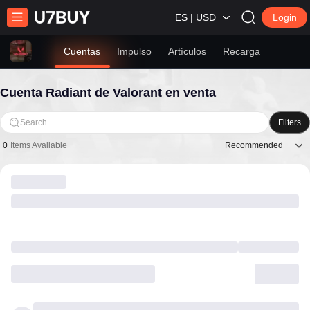
ES | USD
Login
Cuentas
Impulso
Artículos
Recarga
Cuenta Radiant de Valorant en venta
Search
Filters
Recommended
0
Items Available