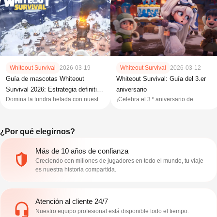
Whiteout Survival
2026-03-19
Whiteout Survival
2026-03-12
Guía de mascotas Whiteout
Whiteout Survival: Guía del 3.er
Survival 2026: Estrategia definitiva
aniversario
Domina la tundra helada con nuestra
¡Celebra el 3.º aniversario de
para domar
guía de mascotas de Whiteout
Whiteout Survival con nuestra guía
Survival: Hiena de cueva, Leopardo
Dawn Feast! Conoce a Ronne,
de las nieves, León de cueva y
explora las Tundra Trade Routes y
¿Por qué elegirnos?
consejos de optimización.
desbloquea el City Skin del 3.º
aniversario.
Más de 10 años de confianza
Creciendo con millones de jugadores en todo el mundo, tu viaje
es nuestra historia compartida.
Atención al cliente 24/7
Nuestro equipo profesional está disponible todo el tiempo.