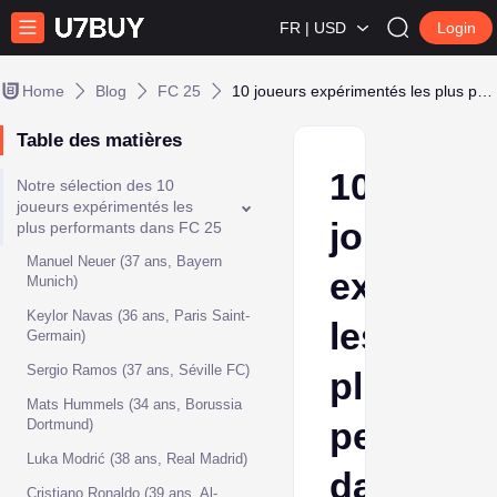
FR | USD
Login
Home
Blog
FC 25
10 joueurs expérimentés les plus performants dans FC 25
Table des matières
10
Notre sélection des 10
joueurs expérimentés les
joueurs
plus performants dans FC 25
Manuel Neuer (37 ans, Bayern
expérime
Munich)
Keylor Navas (36 ans, Paris Saint-
les
Germain)
Sergio Ramos (37 ans, Séville FC)
plus
Mats Hummels (34 ans, Borussia
performa
Dortmund)
Luka Modrić (38 ans, Real Madrid)
dans
Cristiano Ronaldo (39 ans, Al-