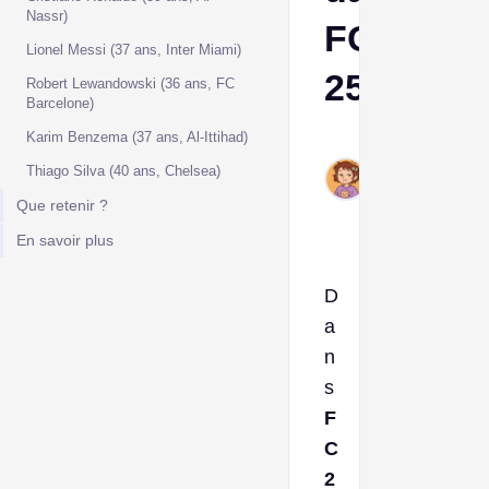
Nassr)
FC
Lionel Messi (37 ans, Inter Miami)
25
Robert Lewandowski (36 ans, FC
Barcelone)
Karim Benzema (37 ans, Al-Ittihad)
Ava
Feb
Thiago Silva (40 ans, Chelsea)
12,
Que retenir ?
2025
En savoir plus
D
a
n
s
F
C
2