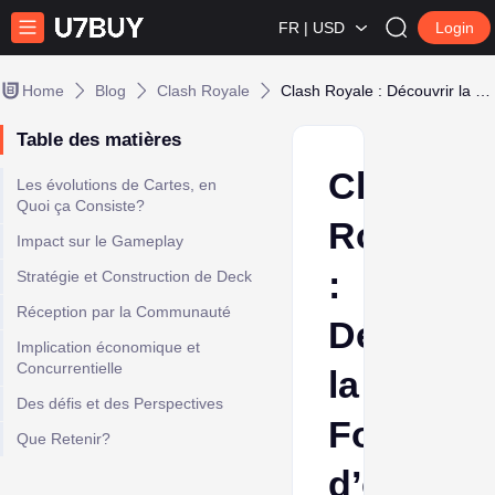
FR | USD
Login
Home
Blog
Clash Royale
Clash Royale : Découvrir la Fonctionnalité d’évolutions de Cartes
Table des matières
Clash
Les évolutions de Cartes, en
Quoi ça Consiste?
Royale
Impact sur le Gameplay
:
Stratégie et Construction de Deck
Réception par la Communauté
Découvri
Implication économique et
Concurrentielle
la
Des défis et des Perspectives
Fonctionn
Que Retenir?
d’évoluti