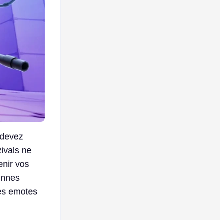
 devez
Rivals ne
enir vos
ennes
des emotes