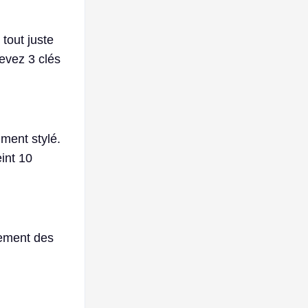
 tout juste
cevez 3 clés
iment stylé.
eint 10
énement des