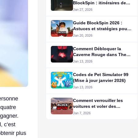
BlockSpin : itinéraires de
distributeurs et conseils
Jan 27, 2026
pour l’argent
Guide BlockSpin 2026 :
Astuces et stratégies pour
progresser pour tous les
Jan 20, 2026
joueurs
Comment Débloquer la
Caverne Rouge dans The
Forge
Jan 13, 2026
Codes de Pet Simulator 99
(Mise à jour janvier 2026)
Jan 13, 2026
personne
Comment verrouiller les
voitures et voler des
 quatre
voitures verrouillées dans
Jan 7, 2026
 gagner.
BlockSpin
, c’est
btenir plus