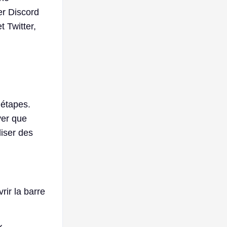
r Discord
 Twitter,
 étapes.
ver que
liser des
ir la barre