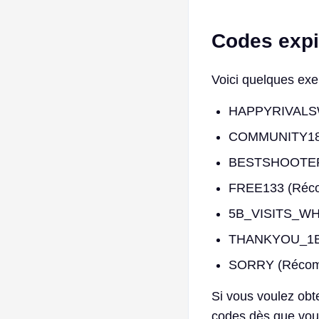
Codes expi
Voici quelques exe
HAPPYRIVALSWE
COMMUNITY18 (
BESTSHOOTERGA
FREE133 (Récom
5B_VISITS_WHAT
THANKYOU_1BVIS
SORRY (Récompe
Si vous voulez obt
codes dès que vous