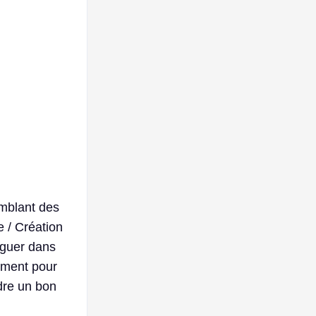
emblant des
 / Création
viguer dans
ement pour
dre un bon