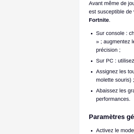
Avant même de joue
est susceptible de
Fortnite
.
Sur console : c
» ; augmentez l
précision ;
Sur PC : utilis
Assignez les to
molette souris) 
Abaissez les gr
performances.
Paramètres g
Activez le mode 