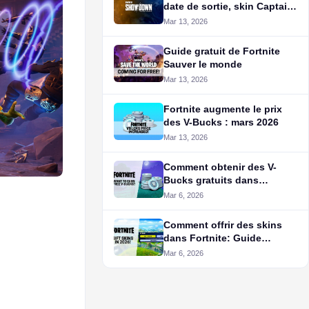
date de sortie, skin Captain
America et fuites de la carte
Mar 13, 2026
Guide gratuit de Fortnite
Sauver le monde
Mar 13, 2026
Fortnite augmente le prix
des V-Bucks : mars 2026
Mar 13, 2026
Comment obtenir des V-
Bucks gratuits dans
Fortnite (2026)
Mar 6, 2026
Comment offrir des skins
dans Fortnite: Guide
complet
Mar 6, 2026