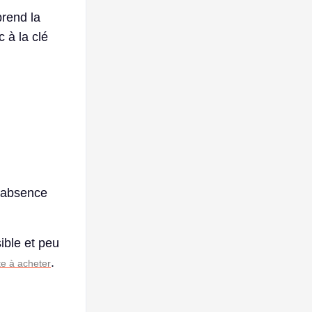
prend la
 à la clé
l’absence
ible et peu
.
te à acheter