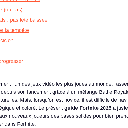
e (ou pas)
ts : pas tête baissée
 et la tempête
écision
e
progresser
ément l’un des jeux vidéo les plus joués au monde, rass
s depuis son lancement grâce à un mélange Battle Royale
turelles. Mais, lorsqu’on est novice, il est difficile de na
tégique et coloré. Le présent
guide Fortnite 2025
a just
r aux nouveaux joueurs des bases solides pour bien pren
r dans Fortnite.