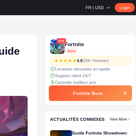
FR | USD
Login
HOT
Fortnite
uide
Store
4.9
(28K+ Reviews)
Livraison sécurisée et rapide
Support client 24/7
Garantie meilleur prix
Fortnite Store
ACTUALITÉS CONNEXES
View More
Guide Fortnite Showdown: