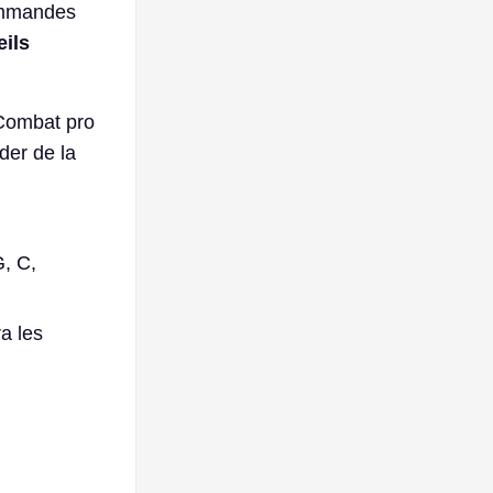
commandes
ils
 Combat pro
der de la
G, C,
a les