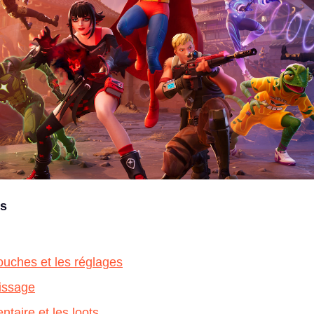
es
touches et les réglages
rissage
ntaire et les loots