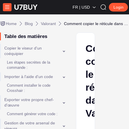
FR | USD
Login
Home
Blog
Valorant
Comment copier le réticule dans Valorant
Table des matières
Commen
Copier le viseur d'un
coéquipier
copier
Les étapes secrètes de la
commande :
le
Importer à l'aide d'un code
réticule
Comment installer le code
Crosshair :
dans
Exporter votre propre chef-
d'œuvre
Valorant
Comment générer votre code :
Gestion de votre arsenal de
Cherry
viseurs