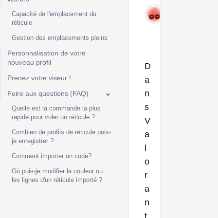
Dec
Capacité de l'emplacement du
15,
réticule
2025
Gestion des emplacements pleins
Personnalisation de votre
nouveau profil
D
Prenez votre viseur !
a
n
Foire aux questions (FAQ)
s
Quelle est la commande la plus
rapide pour voler un réticule ?
V
Combien de profils de réticule puis-
a
je enregistrer ?
l
Comment importer un code?
o
Où puis-je modifier la couleur ou
r
les lignes d'un réticule importé ?
a
n
t