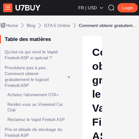
FR | USD
Login
Home
Blog
GTA 5 Online
Comment obtenir gratuitement le Vapid Firebolt ASP dans GTA Online
Table des matières
Commen
Qu'est-ce qui rend le Vapid
Firebolt ASP si spécial ?
obtenir
Procédure pas à pas :
Comment obtenir
gratuite
gratuitement le logiciel
Firebolt ASP
le
Achetez l'abonnement GTA+
Rendez-vous au Vinewood Car
Vapid
Club
Firebolt
Réclamez le Vapid Firebolt ASP
Prix ​​et détails de stockage du
ASP
Firebolt ASP