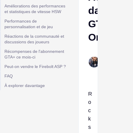
Améliorations des performances
dans
et statistiques de vitesse HSW
GTA
Performances de
personnalisation et de jeu
Online
Réactions de la communauté et
discussions des joueurs
Récompenses de l'abonnement
Frank
GTA+ ce mois-ci
Mar
11,
Peut-on vendre le Firebolt ASP ?
2026
FAQ
À explorer davantage
R
o
c
k
s