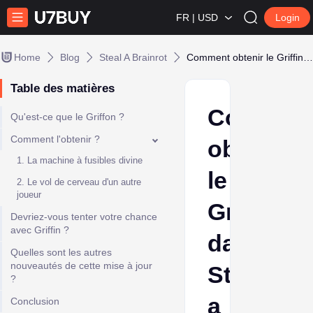
FR | USD
Login
Home
Blog
Steal A Brainrot
Comment obtenir le Griffin dans Steal a Brainrot
Table des matières
Commen
Qu'est-ce que le Griffon ?
Comment l'obtenir ?
obtenir
1. La machine à fusibles divine
le
2. Le vol de cerveau d'un autre
joueur
Griffin
Devriez-vous tenter votre chance
avec Griffin ?
dans
Quelles sont les autres
nouveautés de cette mise à jour
Steal
?
a
Conclusion