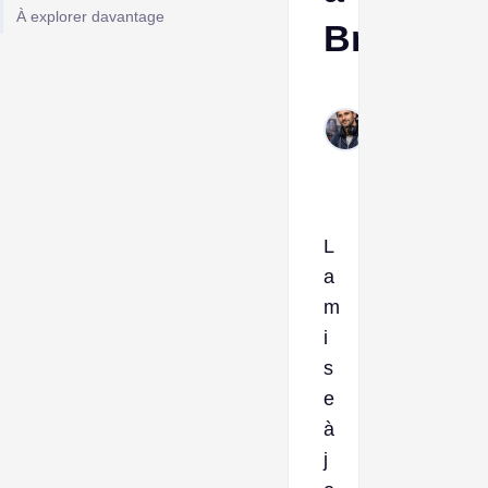
À explorer davantage
Brainrot
Frank
Mar
18,
2026
L
a
m
i
s
e
à
j