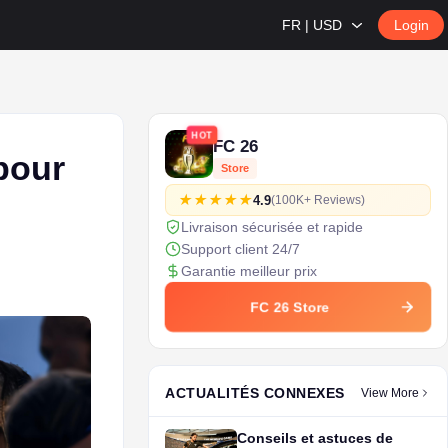
FR | USD
Login
HOT
FC 26
pour
Store
4.9
(100K+ Reviews)
Livraison sécurisée et rapide
Support client 24/7
Garantie meilleur prix
FC 26 Store
ACTUALITÉS CONNEXES
View More
Conseils et astuces de