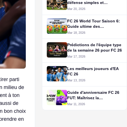
défense simples et
efficaces pour FC 26
Mar 20, 2026
FC 26 World Tour Saison 6:
Guide ultime des
événements
Mar 18, 2026
Prédictions de l'équipe type
de la semaine 26 pour FC 26
Mar 17, 2026
Les meilleurs joueurs d'EA
FC 26
rer parti
Mar 13, 2026
un milieu de
Guide d'anniversaire FC 26
ient à ton
FUT: Maîtrisez la
 aussi de
boulangerie
Mar 11, 2026
un bon choix
 prendre en