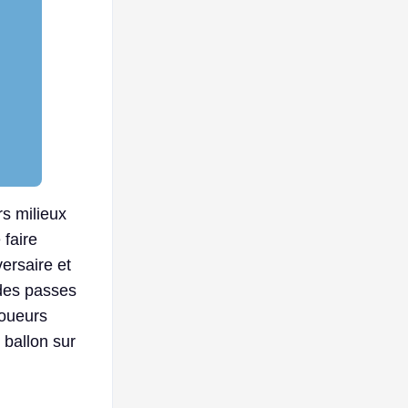
rs milieux
 faire
ersaire et
 des passes
joueurs
 ballon sur