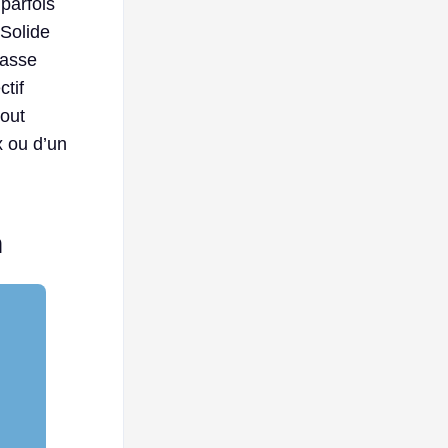
parfois
 Solide
lasse
ctif
tout
x ou d’un
n