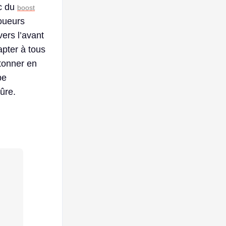
ec du
boost
joueurs
ers l’avant
apter à tous
étonner en
pe
ûre.