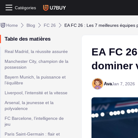
Catégories
Home
Blog
FC 26
EA FC 26 : Les 7 meilleures équipes
Table des matières
EA FC 26 
Real Madrid, la réussite assurée
Manchester City, champion de la
dominer 
possession
Bayern Munich, la puissance et
l’équilibre
Ava
Jan 7, 2026
Liverpool, l’intensité et la vitesse
Arsenal, la jeunesse et la
polyvalence
FC Barcelone, l’intelligence de
jeu
Paris Saint-Germain : flair et