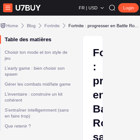
FR | USD
Login
Home
Blog
Fortnite
Fortnite : progresser en Battle Royale sans tryhard 8h par jour
Table des matières
Fortnite
Choisir ton mode et ton style de
jeu
:
L’early game : bien choisir son
spawn
progress
Gérer les combats mid/late game
en
L’inventaire : construire un kit
cohérent
Battle
S’entraîner intelligemment (sans
en faire trop)
Royale
Que retenir ?
sans