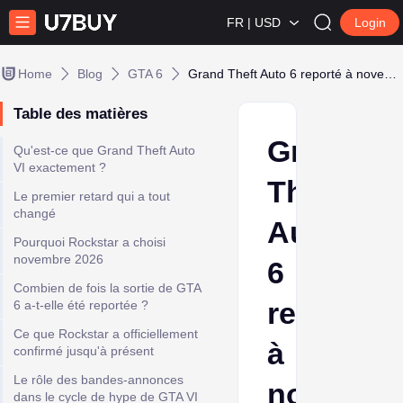
FR | USD
Login
Home
Blog
GTA 6
Grand Theft Auto 6 reporté à novembre 2026
Table des matières
Grand
Qu'est-ce que Grand Theft Auto
VI exactement ?
Theft
Le premier retard qui a tout
changé
Auto
Pourquoi Rockstar a choisi
novembre 2026
6
Combien de fois la sortie de GTA
reporté
6 a-t-elle été reportée ?
Ce que Rockstar a officiellement
à
confirmé jusqu'à présent
Le rôle des bandes-annonces
novembr
dans le cycle de hype de GTA VI