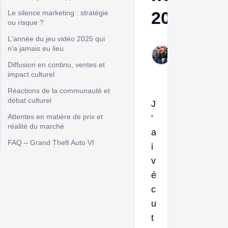
2026
Le silence marketing : stratégie
ou risque ?
L'année du jeu vidéo 2025 qui
Frank
n'a jamais eu lieu
Jan 5,
Diffusion en continu, ventes et
2026
impact culturel
Réactions de la communauté et
débat culturel
J
Attentes en matière de prix et
'
réalité du marché
a
FAQ – Grand Theft Auto VI
i
v
é
c
u
t