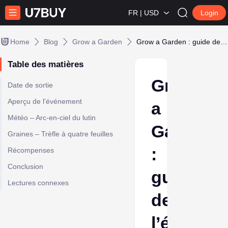
FR | USD
Login
Home
Blog
Grow a Garden
Grow a Garden : guide de l’événement de la Saint-Patrick
Table des matières
Grow
Date de sortie
Aperçu de l'événement
a
Météo – Arc-en-ciel du lutin
Garden
Graines – Trèfle à quatre feuilles
:
Récompenses
Conclusion
guide
Lectures connexes
de
l’événem