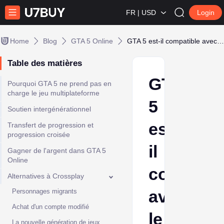
FR | USD
Login
Home
Blog
GTA 5 Online
GTA 5 est-il compatible avec le jeu multiplateforme ? Tout ce que vous devez savoir
Table des matières
GTA
Pourquoi GTA 5 ne prend pas en
charge le jeu multiplateforme
5
Soutien intergénérationnel
est-
Transfert de progression et
progression croisée
il
Gagner de l'argent dans GTA 5
Online
compatib
Alternatives à Crossplay
avec
Personnages migrants
Achat d'un compte modifié
le
La nouvelle génération de jeux