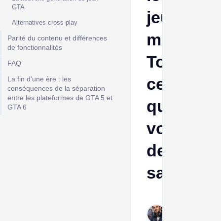
GTA
jeu
Alternatives cross-play
multiplat
Parité du contenu et différences
de fonctionnalités
Tout
FAQ
ce
La fin d'une ère : les
conséquences de la séparation
entre les plateformes de GTA 5 et
que
GTA 6
vous
devez
savoir
Frank
Dec
22,