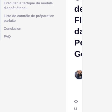
Exécuter la tactique du module
de
d'appât étendu
Liste de contrôle de préparation
Flambino
parfaite
Conclusion
dans
FAQ
Pokémo
Go
Frank
Mar
11,
2026
O
u