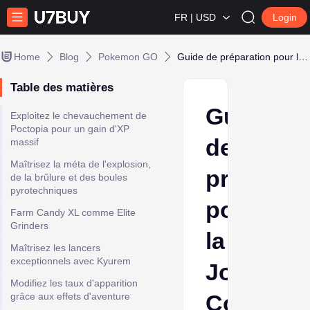
FR | USD
Login
Home
Blog
Pokemon GO
Guide de préparation pour la Journée Communauté de Flambino dans Pokémon Go
Table des matières
Guide
Exploitez le chevauchement de
Poctopia pour un gain d'XP
de
massif
Maîtrisez la méta de l'explosion,
préparat
de la brûlure et des boules
pyrotechniques
pour
Farm Candy XL comme Elite
Grinders
la
Maîtrisez les lancers
exceptionnels avec Kyurem
Journée
Modifiez les taux d'apparition
Commun
grâce aux effets d'aventure