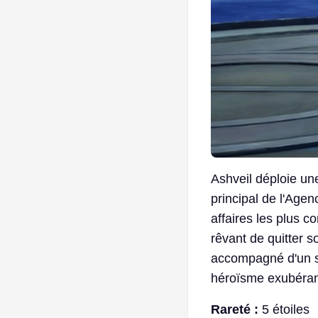
Ashveil déploie une
principal de l'Agen
affaires les plus c
rêvant de quitter s
accompagné d'un si
héroïsme exubéran
Rareté :
5 étoiles