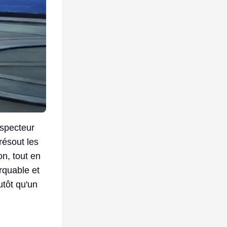
nspecteur
résout les
on, tout en
arquable et
utôt qu'un