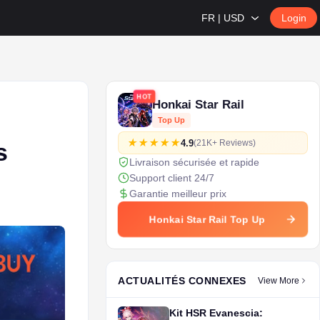
FR | USD
Login
HOT
Honkai Star Rail
Top Up
4.9
(21K+ Reviews)
s
Livraison sécurisée et rapide
Support client 24/7
Garantie meilleur prix
Honkai Star Rail Top Up
ACTUALITÉS CONNEXES
View More
Kit HSR Evanescia: