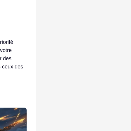
iorité
votre
r des
ec ceux des