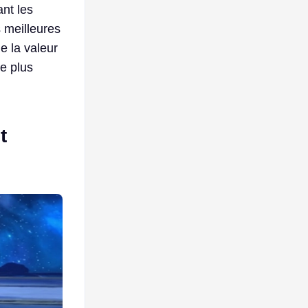
ant les
s meilleures
e la valeur
e plus
t