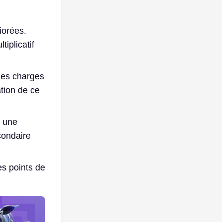
iorées.
iplicatif
des charges
ation de ce
r une
condaire
es points de