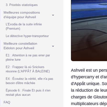
3. Priorités statistiques
Meilleures compositions
d'équipe pour Ashveil
L'Exodia de la suite infinie
(Premium)
Le détective hyper-transporteur
Meilleure constellation
Eidolon pour Ashveil
E1 : Attention à ne pas errer par
pleine lune
E2 : Frappez là où Snickers
Ashveil est un per
résonne (L'APPÂT À BALEINE)
d'hypercarry et d'
E4 : Écoutez la vérité, elle n'a pas
besoin d'être mâchée
d'Appât unique. So
la réduction de le
Épisode 6 : Finale Et puis il n'en
restait plus aucun
charges de Glouto
FAQ
multiplicateurs dé