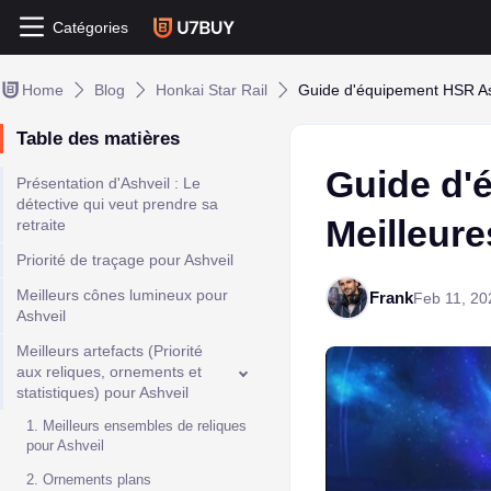
Catégories
Home
Blog
Honkai Star Rail
Guide d'équipement HSR Ash
Table des matières
Guide d'
Présentation d'Ashveil : Le
détective qui veut prendre sa
Meilleure
retraite
Priorité de traçage pour Ashveil
Meilleurs cônes lumineux pour
Frank
Feb 11, 20
Ashveil
Meilleurs artefacts (Priorité
aux reliques, ornements et
statistiques) pour Ashveil
1. Meilleurs ensembles de reliques
pour Ashveil
2. Ornements plans