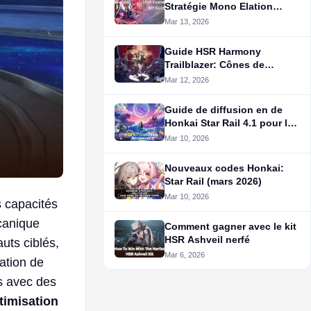
Stratégie Mono Elation
Ultime
Mar 13, 2026
Guide HSR Harmony
Trailblazer: Cônes de
lumière, Eidolons,
Mar 12, 2026
Compétences
Guide de diffusion en de
Honkai Star Rail 4.1 pour la
prochaine mise à jour
Mar 10, 2026
anniversaire
Nouveaux codes Honkai:
Star Rail (mars 2026)
Mar 10, 2026
s capacités
écanique
Comment gagner avec le kit
HSR Ashveil nerfé
uts ciblés,
Mar 6, 2026
ation de
s avec des
timisation