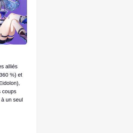
 alliés
60 ​​%) et
Eidolon),
s coups
 à un seul