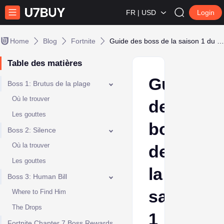
FR | USD
Login
Home
Blog
Fortnite
Guide des boss de la saison 1 du chapitre 7 de Fortnite : Pacific Break
Table des matières
Guide
Boss 1: Brutus de la plage
Où le trouver
des
Les gouttes
boss
Boss 2: Silence
Où la trouver
de
Les gouttes
la
Boss 3: Human Bill
saison
Where to Find Him
The Drops
1
Fortnite Chapter 7 Boss Rewards