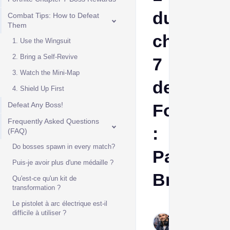
du
Combat Tips: How to Defeat
Them
chapitre
1. Use the Wingsuit
2. Bring a Self-Revive
7
3. Watch the Mini-Map
de
4. Shield Up First
Defeat Any Boss!
Fortnite
Frequently Asked Questions
:
(FAQ)
Do bosses spawn in every match?
Pacific
Puis-je avoir plus d'une médaille ?
Break
Qu'est-ce qu'un kit de
transformation ?
Le pistolet à arc électrique est-il
Frank
difficile à utiliser ?
Jan
30,