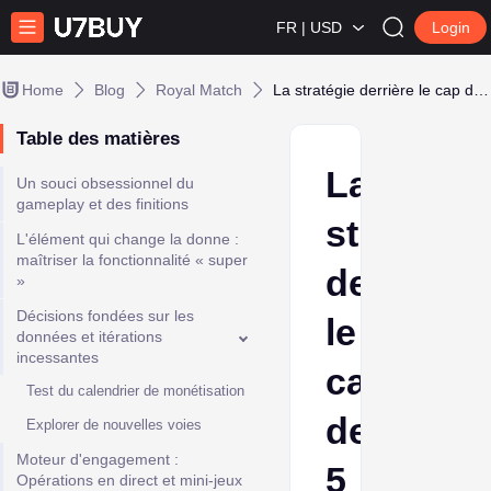
FR | USD
Login
Home
Blog
Royal Match
La stratégie derrière le cap des 5 milliards de dollars de Royal Match
Table des matières
La
Un souci obsessionnel du
gameplay et des finitions
stratégie
L'élément qui change la donne :
maîtriser la fonctionnalité « super
derrière
»
Décisions fondées sur les
le
données et itérations
incessantes
cap
Test du calendrier de monétisation
des
Explorer de nouvelles voies
Moteur d'engagement :
5
Opérations en direct et mini-jeux