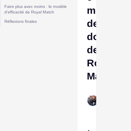
Faire plus avec moins : le modèle
milliards
d'efficacité de Royal Match
de
Réflexions finales
dollars
de
Royal
Match
Frank
Feb
10,
2026