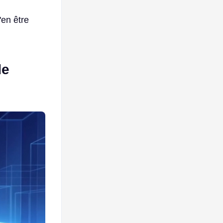
'en être
de