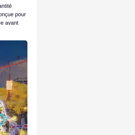
ntité
Conçue pour
ée avant