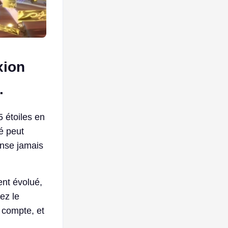
xion
.
5 étoiles en
té peut
ense jamais
ent évolué,
ez le
 compte, et