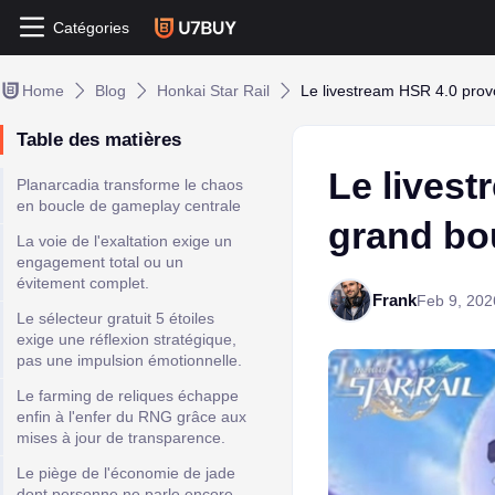
Catégories
Home
Blog
Honkai Star Rail
Le livestream HSR 4.0 prov
Table des matières
Le livest
Planarcadia transforme le chaos
en boucle de gameplay centrale
grand bo
La voie de l'exaltation exige un
engagement total ou un
évitement complet.
Frank
Feb 9, 202
Le sélecteur gratuit 5 étoiles
exige une réflexion stratégique,
pas une impulsion émotionnelle.
Le farming de reliques échappe
enfin à l'enfer du RNG grâce aux
mises à jour de transparence.
Le piège de l'économie de jade
dont personne ne parle encore