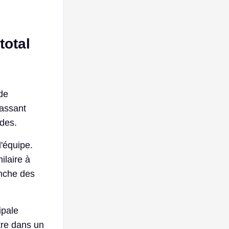
total
 de
assant
ides.
'équipe.
ilaire à
enche des
ipale
ntre dans un