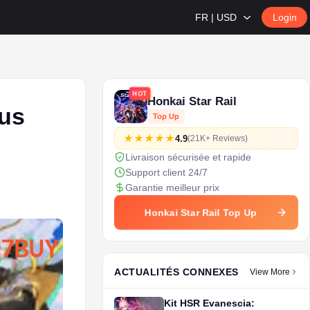
FR | USD
Login
HOT
Honkai Star Rail
lus
Top Up
4.9
(21K+ Reviews)
Livraison sécurisée et rapide
Support client 24/7
Garantie meilleur prix
Honkai Star Rail Top Up
ACTUALITÉS CONNEXES
View More
Kit HSR Evanescia: