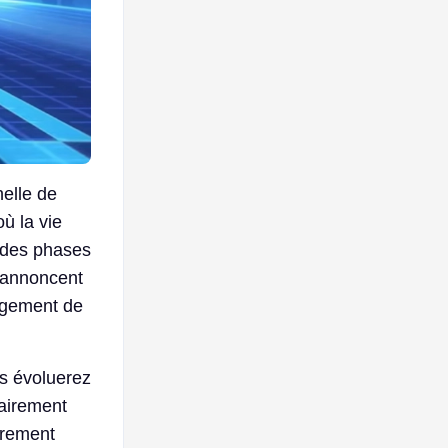
nelle de
ù la vie
à des phases
 annoncent
angement de
us évoluerez
rairement
irement