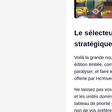
Le sélecteu
stratégiqu
Voilà la grande nou
édition limitée, co
paralyser, et fair
offerte par HoYove
Ne laissez pas vos
et les unités domi
tableau de priorit
non de vos préfér