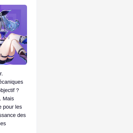
r.
mécaniques
bjectif ?
. Mais
e pour les
issance des
ses