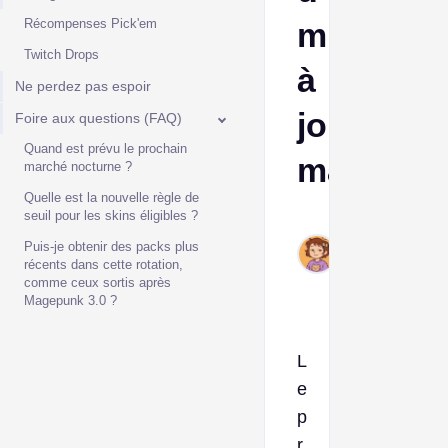
Récompenses Pick'em
mise
Twitch Drops
à
Ne perdez pas espoir
jour
Foire aux questions (FAQ)
Quand est prévu le prochain
majeure
marché nocturne ?
Quelle est la nouvelle règle de
seuil pour les skins éligibles ?
Ava
Nov
Puis-je obtenir des packs plus
récents dans cette rotation,
28,
comme ceux sortis après
2025
Magepunk 3.0 ?
L
e
p
r