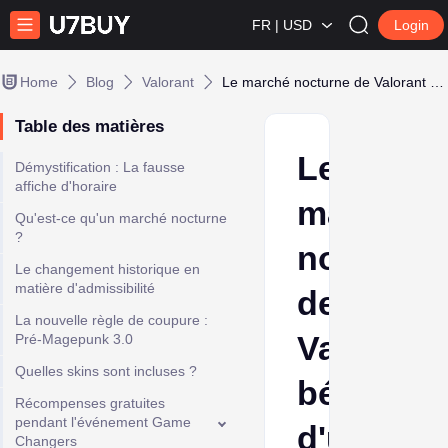
FR | USD
Login
Home
Blog
Valorant
Le marché nocturne de Valorant bénéficie d'une mise à jour majeure
Table des matières
Le
Démystification : La fausse
affiche d'horaire
marché
Qu'est-ce qu'un marché nocturne
?
nocturne
Le changement historique en
matière d'admissibilité
de
La nouvelle règle de coupure :
Valorant
Pré-Magepunk 3.0
Quelles skins sont incluses ?
bénéficie
Récompenses gratuites
pendant l'événement Game
d'une
Changers