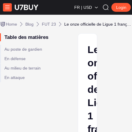
FR | USD
Login
Home
Blog
FUT 23
Le onze officielle de Ligue 1 française sur FUT 23
Table des matières
Le
Au poste de gardien
En défense
onze
Au milieu de terrain
officielle
En attaque
de
Ligue
1
française