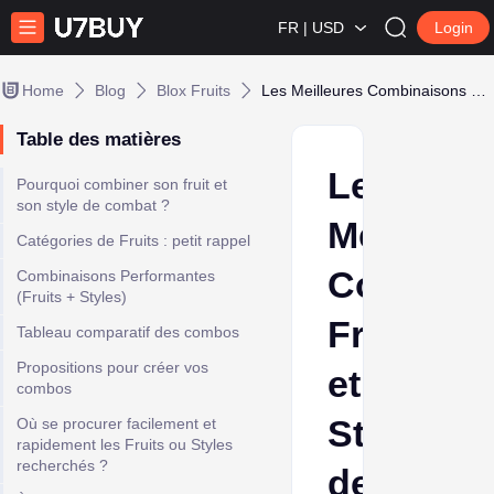
FR | USD
Login
Home
Blog
Blox Fruits
Les Meilleures Combinaisons Fruit et Style de Combat Blox Fruits (PvP 2025)
Table des matières
Les
Pourquoi combiner son fruit et
son style de combat ?
Meilleure
Catégories de Fruits : petit rappel
Combina
Combinaisons Performantes
(Fruits + Styles)
Fruit
Tableau comparatif des combos
Propositions pour créer vos
et
combos
Style
Où se procurer facilement et
rapidement les Fruits ou Styles
recherchés ?
de