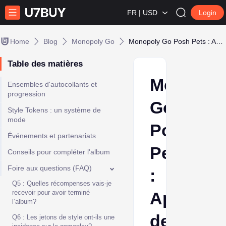
FR | USD
Login
Home
Blog
Monopoly Go
Monopoly Go Posh Pets : Aperçu de la haute Couture
Table des matières
Monopol
Ensembles d'autocollants et
progression
Go
Style Tokens : un système de
mode
Posh
Événements et partenariats
Pets
Conseils pour compléter l'album
Foire aux questions (FAQ)
:
Q5 : Quelles récompenses vais-je
recevoir pour avoir terminé
Aperçu
l’album?
de
Q6 : Les jetons de style ont-ils une