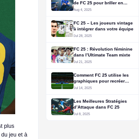
de FC 25 pour briller en
mode Carrière
Aug 4, 2025
FC 25 – Les joueurs vintage
à intégrer dans votre équipe
Jul 28, 2025
FC 25 : Révolution féminine
dans l’Ultimate Team mixte
Jul 21, 2025
Comment FC 25 utilise les
graphiques pour recréer
l’atmosphère des grandes
Jul 14, 2025
compétitions ?
Les Meilleures Stratégies
d’Attaque dans FC 25
Jul 8, 2025
t plus
 du jeu et à