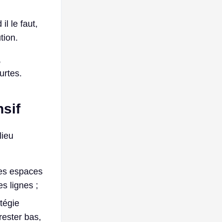
il le faut,
tion.
,
urtes.
nsif
lieu
les espaces
es lignes ;
atégie
rester bas,