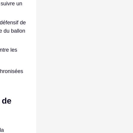
 suivre un
 défensif de
e du ballon
ntre les
chronisées
é de
la