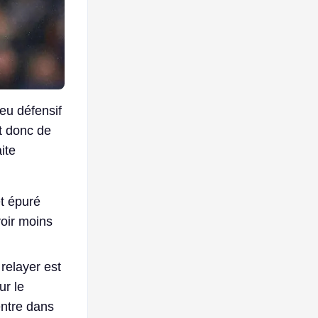
eu défensif
nt donc de
ite
et épuré
voir moins
 relayer est
ur le
entre dans