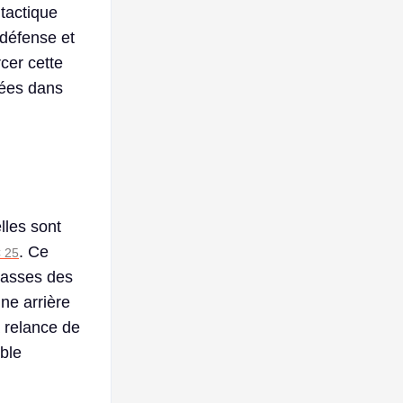
 tactique
 défense et
rcer cette
rées dans
lles sont
. Ce
C 25
 passes des
gne arrière
a relance de
able