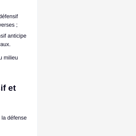
défensif
verses ;
sif anticipe
raux.
u milieu
if et
t la défense