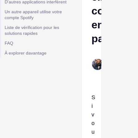
D'autres applications interfèrent
constam
Un autre appareil utilise votre
compte Spotify
en
Liste de vérification pour les
solutions rapides
pause ?
FAQ
À explorer davantage
Frank
Jan
21,
2026
S
i
v
o
u