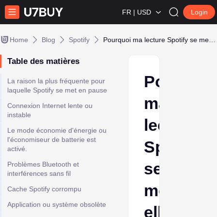
FR | USD
Login
Home
Blog
Spotify
Pourquoi ma lecture Spotify se met-elle constamment en pause ?
Table des matières
Pourquoi
La raison la plus fréquente pour
laquelle Spotify se met en pause
ma
Connexion Internet lente ou
instable
lecture
Le mode économie d'énergie ou
l'économiseur de batterie est
Spotify
activé.
se
Problèmes Bluetooth et
interférences sans fil
met-
Cache Spotify corrompu
Application ou système obsolète
elle