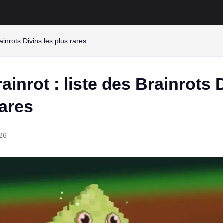
rainrots Divins les plus rares
rainrot : liste des Brainrots 
rares
26