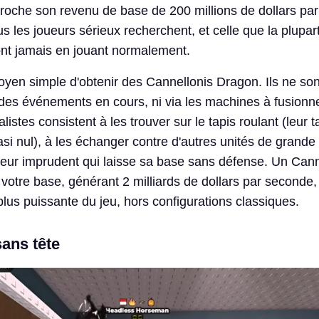
proche son revenu de base de 200 millions de dollars pa
ous les joueurs sérieux recherchent, et celle que la plupar
ont jamais en jouant normalement.
moyen simple d'obtenir des Cannellonis Dragon. Ils ne son
s des événements en cours, ni via les machines à fusionn
listes consistent à les trouver sur le tapis roulant (leur 
asi nul), à les échanger contre d'autres unités de grande
oueur imprudent qui laisse sa base sans défense. Un Cann
votre base, générant 2 milliards de dollars par seconde,
 plus puissante du jeu, hors configurations classiques.
sans tête