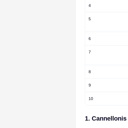
4
5
6
7
8
9
10
1. Cannellonis