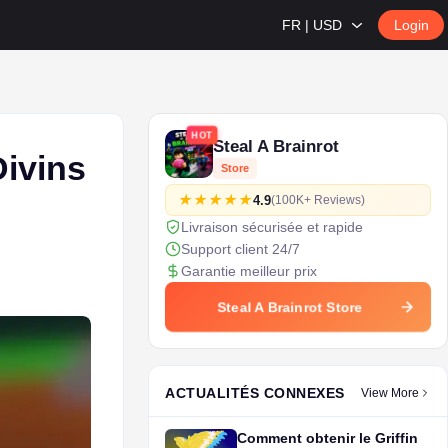
FR | USD
Login
HOT
Steal A Brainrot
Divins
Store
4.9
(100K+ Reviews)
Livraison sécurisée et rapide
Support client 24/7
Garantie meilleur prix
Steal A Brainrot Store
ACTUALITÉS CONNEXES
View More
Comment obtenir le Griffin