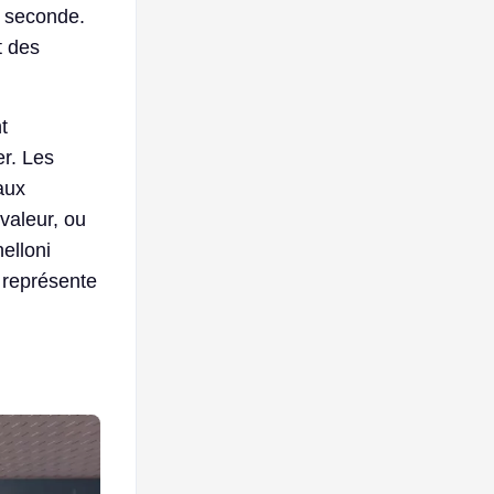
r seconde.
t des
t
er. Les
taux
 valeur, ou
elloni
 représente