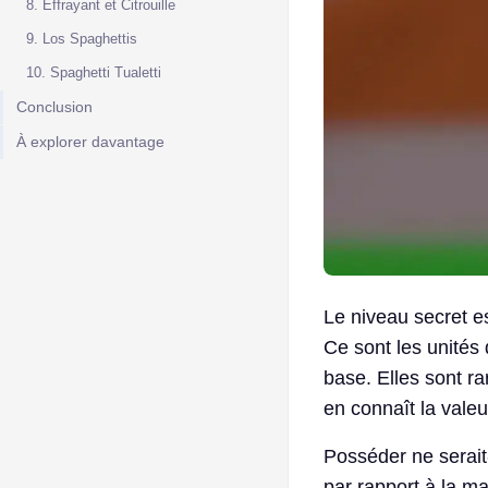
8. Effrayant et Citrouille
9. Los Spaghettis
10. Spaghetti Tualetti
Conclusion
À explorer davantage
Le niveau secret e
Ce sont les unités 
base. Elles sont ra
en connaît la valeu
Posséder ne serait
par rapport à la m