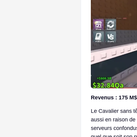
Revenus : 175 M$/
Le Cavalier sans 
aussi en raison de 
serveurs confondus.
quel que soit son p