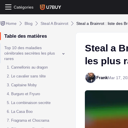
Catégories
Home
Blog
Steal A Brainrot
Steal a Brainrot : liste des B
Table des matières
Steal a B
Top 10 des maladies
cérébrales secrètes les plus
les plus 
rares
1. Cannellonis au dragon
2. Le cavalier sans tête
Frank
Mar 17, 20
3. Capitaine Moby
4. Burguro et Fryuro
5. La combinaison secrète
6. La Casa Boo
7. Fragrama et Chocrama