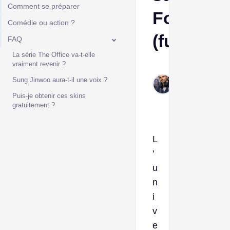
Comment se préparer
Fortnite
Comédie ou action ?
(fuites)
FAQ
La série The Office va-t-elle
vraiment revenir ?
Frank
Jan
Sung Jinwoo aura-t-il une voix ?
23,
Puis-je obtenir ces skins
2026
gratuitement ?
L
'
u
n
i
v
e