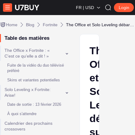
FR | USD
Login
Home
Blog
Fortnite
The Office et Solo Leveling débarquent sur Fortnite (fuites)
Table des matières
The
The Office x Fortnite : «
C'est ce qu'elle a dit ! »
Office
Fuite de la vidéo du duo télévisé
préféré
et
Skins et variantes potentielles
Solo
Solo Leveling x Fortnite:
Arise!
Leveling
Date de sortie : 13 février 2026
À quoi s'attendre
débarque
Calendrier des prochains
sur
crossovers