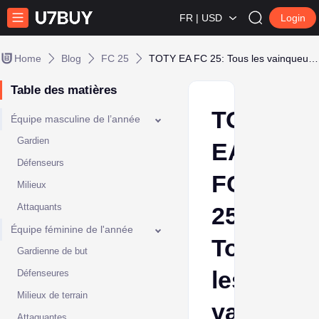
FR | USD
Login
Home
Blog
FC 25
TOTY EA FC 25: Tous les vainqueurs expliqués
Table des matières
TOTY
Équipe masculine de l’année
Gardien
EA
Défenseurs
FC
Milieux
Attaquants
25:
Équipe féminine de l'année
Tous
Gardienne de but
les
Défenseures
Milieux de terrain
vainqueu
Attaquantes