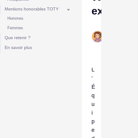
expliqué
Mentions honorables TOTY
Hommes
Ava
Femmes
Feb
Que retenir ?
20,
2025
En savoir plus
L
’
É
q
u
i
p
e