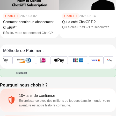
ChatGPT
2026-03-02
ChatGPT
2026-02-14
Comment annuler un abonnement
Qui a créé ChatGPT ?
Qui a créé ChatGPT ? Découvrez
ChatGPT
OpenAI, Sam Altman, Ilya Sutskever
Résiliez votre abonnement ChatGPT
et la technologie derrière son
sur le web, iOS ou Android en
lancement public en 2022.
quelques étapes. Évitez les frais
supplémentaires, vérifiez les
Méthode de Paiement
échéances de facturation et
consultez la FAQ.
Trustpilot
Pourquoi nous choisir ?
10+ ans de confiance
En croissance avec des millions de joueurs dans le monde, votre
aventure est notre histoire commune.