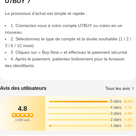
U7BUY ?
Le processus d’achat est simple et rapide :
1. Connectez-vous à votre compte U7BUY ou créez-en un
nouveau.
2. Sélectionnez le type de compte et la durée souhaitée (1 / 2 /
3 / 6 / 12 mois).
3. Cliquez sur « Buy Now » et effectuez le paiement sécurisé.
4. Après le paiement, patientez brièvement pour la livraison
des identifiants.
Avis des utilisateurs
Tous les avis
5 stars
94.9%
4.8
4 stars
0.7%
3 stars
0.4%
2 stars
0.1%
3,098 avis
1 stars
3.9%